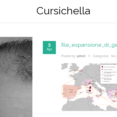
Cursichella
3
file_espansione_di_g
Apr
Posted by:
admin
Categories:
No 