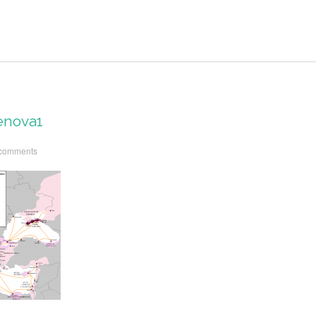
enova1
comments